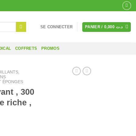
SE CONNECTER
PANIER /
0,000
د.ت
DICAL
COFFRETS
PROMOS
ILLANTS,
NS
T ÉPONGES
ant , 300
 riche ,