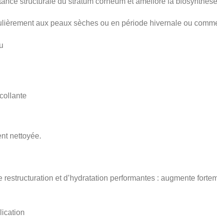
tance structurale du stratum cornéum et améliore la biosynthèse
ièrement aux peaux sèches ou en période hivernale ou comme
u
collante
ent nettoyée.
 restructuration et d’hydratation performantes : augmente fortem
ication