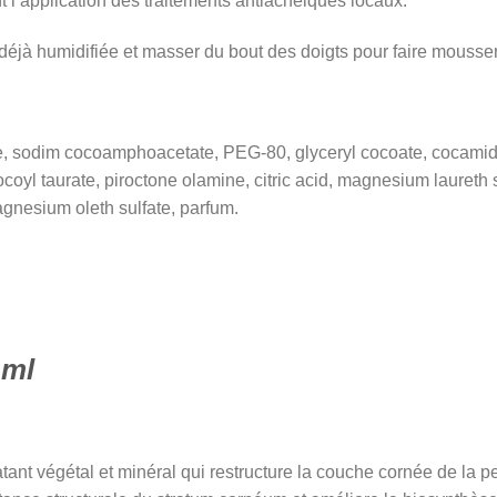
t l’application des traitements antiacnéiques locaux.
u déjà humidifiée et masser du bout des doigts pour faire mouss
te, sodim cocoamphoacetate, PEG-80, glyceryl cocoate, cocamid
ocoyl taurate, piroctone olamine, citric acid, magnesium laureth 
gnesium oleth sulfate, parfum.
 ml
ant végétal et minéral qui restructure la couche cornée de la 