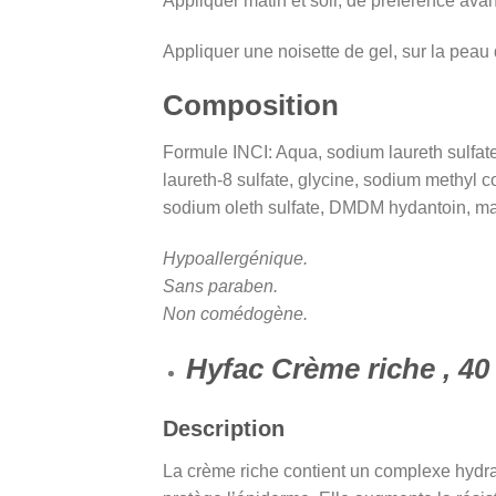
Appliquer matin et soir, de préférence avan
Appliquer une noisette de gel, sur la pea
Composition
Formule INCI: Aqua, sodium laureth sulfa
laureth-8 sulfate, glycine, sodium methyl c
sodium oleth sulfate, DMDM hydantoin, ma
Hypoallergénique.
Sans paraben.
Non comédogène.
Hyfac Crème riche , 40
Description
La crème riche contient un complexe hydrat