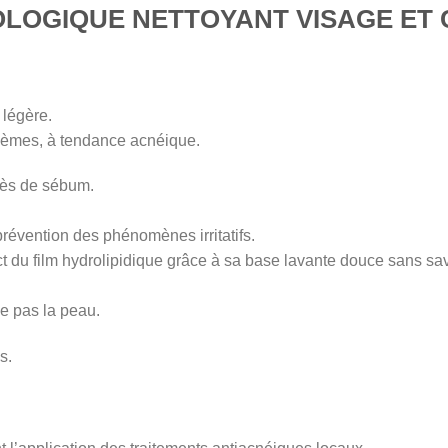
LOGIQUE NETTOYANT VISAGE ET 
 légère.
lèmes, à tendance acnéique.
xcès de sébum.
a prévention des phénomènes irritatifs.
ct du film hydrolipidique grâce à sa base lavante douce sans s
le pas la peau.
s.