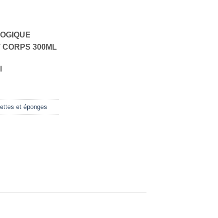
LOGIQUE
 CORPS 300ML
l
gettes et éponges