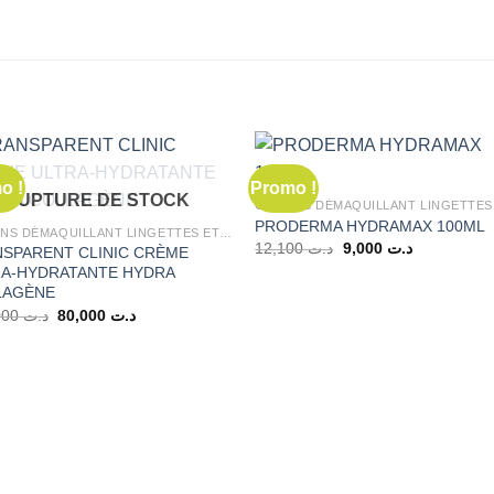
o !
Promo !
RUPTURE DE STOCK
PRODERMA HYDRAMAX 100ML
COTONS DÉMAQUILLANT LINGETTES ET ÉPONGES
Le
Le
12,100
د.ت
9,000
د.ت
SPARENT CLINIC CRÈME
prix
prix
RA-HYDRATANTE HYDRA
initial
actuel
LAGÈNE
était :
est :
د.ت 9,000.
د.ت 12,100.
Le
Le
100,000
د.ت
80,000
د.ت
prix
prix
initial
actuel
était :
est :
د.ت 80,000.
د.ت 100,000.