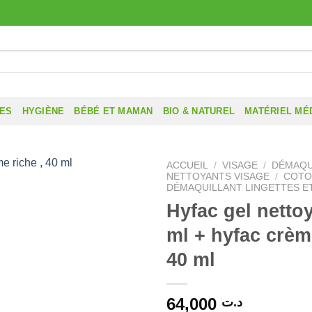
RES
HYGIÈNE
BÉBÉ ET MAMAN
BIO & NATUREL
MATÉRIEL MÉ
ACCUEIL
/
VISAGE
/
DÉMAQU
NETTOYANTS VISAGE
/
COTO
DÉMAQUILLANT LINGETTES E
Hyfac gel nettoy
ml + hyfac crème
40 ml
64,000
د.ت