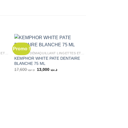
Promo !
Promo !
COTONS DÉMAQUILLANT LINGETTES ET ÉPONGES
COTONS DÉMAQUILLANT LINGETTES ET ÉPONGES
KEMPHOR WHITE PATE DENTAIRE
BLANCHE 75 ML
Le
Le
17,600
د.ت
13,000
د.ت
prix
prix
RUPTURE 
initial
actuel
était :
est :
د.ت 13,000.
د.ت 17,600.