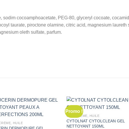
te, sodim cocoamphoacetate, PEG-80, glyceryl cocoate, cocamid
ocoyl taurate, piroctone olamine, citric acid, magnesium laureth 
gnesium oleth sulfate, parfum.
Promo !
GEL, CRÈME, HUILE
CYTOLNAT CYTOLCLEAN GEL
CRÈME, HUILE
NETTOYANT 150ML
ERIN DERMOPURE GEL