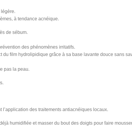
 légère.
lèmes, à tendance acnéique.
xcès de sébum.
a prévention des phénomènes irritatifs.
ct du film hydrolipidique grâce à sa base lavante douce sans s
le pas la peau.
s.
t l’application des traitements antiacnéiques locaux.
u déjà humidifiée et masser du bout des doigts pour faire mouss