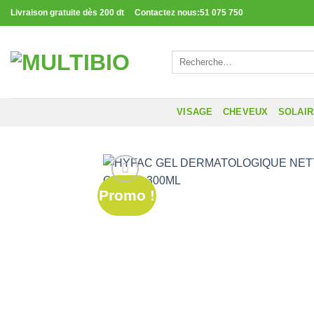
Passer
Livraison gratuite dès 200 dt Contactez nous:51 075 750
au
contenu
Recherche
pour :
VISAGE
CHEVEUX
SOLAI
Promo !