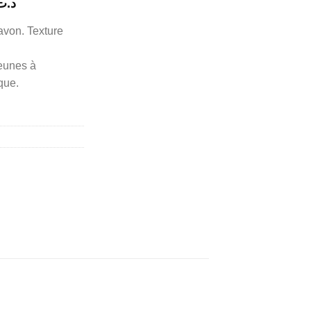
Le
د.ت
prix
avon. Texture
actuel
est :
eunes à
د.ت 40,203.
د.ت 56,000.
que.