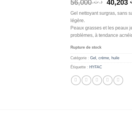
Le
56,000
40,203
د.ت
prix
Gel nettoyant surgras, sans s
initial
légère.
était :
Peaux grasses et les peaux j
problèmes, à tendance acnéi
Rupture de stock
Catégorie :
Gel, crème, huile
Étiquette :
HYFAC