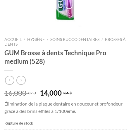
ACCUEIL
/
HYGIÈNE
/
SOINS BUCCODENTAIRES
/
BROSSES À
DENTS
GUM Brosse à dents Technique Pro
medium (528)
Le
Le
16,000
14,000
د.ت
د.ت
prix
prix
Élimination de la plaque dentaire en douceur et profondeur
initial
actuel
grâce à des brins effilés à 1/100ème.
était :
est :
د.ت 14,000.
د.ت 16,000.
Rupture de stock