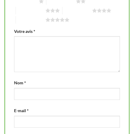
1 étoile sur 5
2 étoiles sur 5
3 étoiles sur 5
4 étoiles sur 5
5 étoiles sur 5
Votre avis
*
Nom
*
E-mail
*