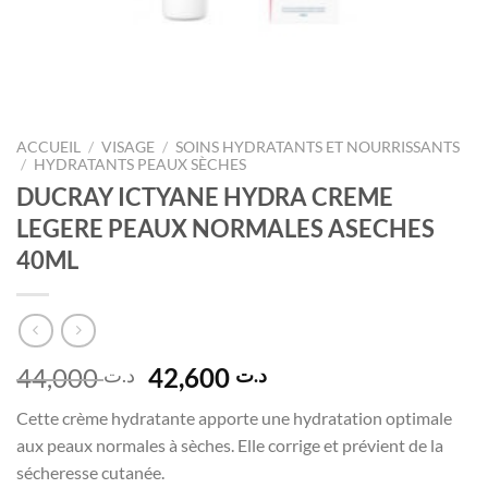
ACCUEIL
/
VISAGE
/
SOINS HYDRATANTS ET NOURRISSANTS
/
HYDRATANTS PEAUX SÈCHES
DUCRAY ICTYANE HYDRA CREME
LEGERE PEAUX NORMALES ASECHES
40ML
Le
Le
44,000
42,600
د.ت
د.ت
prix
prix
Cette crème hydratante apporte une hydratation optimale
initial
actuel
aux peaux normales à sèches. Elle corrige et prévient de la
était :
est :
sécheresse cutanée.
د.ت 42,600.
د.ت 44,000.