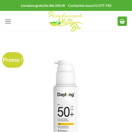
Passer
Livraison gratuite dès 200 dt Contactez nous:51 075 750
au
contenu
Promo !