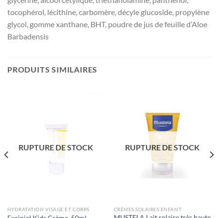
tocophérol, lécithine, carbomère, décyle glucoside, propylène
glycol, gomme xanthane, BHT, poudre de jus de feuille d’Aloe
Barbadensis
PRODUITS SIMILAIRES
RUPTURE DE STOCK
RUPTURE DE STOCK
HYDRATATION VISAGE ET CORPS
CRÈMES SOLAIRES ENFANT
MUSTELA Lait solaire très haute
Excipial Kids Crème, 50ml