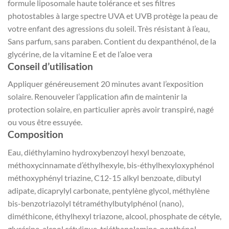
formule liposomale haute tolérance et ses filtres
photostables à large spectre UVA et UVB protège la peau de
votre enfant des agressions du soleil. Très résistant à l’eau,
Sans parfum, sans paraben. Contient du dexpanthénol, de la
glycérine, de la vitamine E et de l’aloe vera
Conseil d’utilisation
Appliquer généreusement 20 minutes avant l’exposition
solaire. Renouveler l’application afin de maintenir la
protection solaire, en particulier après avoir transpiré, nagé
ou vous être essuyée.
Composition
Eau, diéthylamino hydroxybenzoyl hexyl benzoate,
méthoxycinnamate d’éthylhexyle, bis-éthylhexyloxyphénol
méthoxyphényl triazine, C12-15 alkyl benzoate, dibutyl
adipate, dicaprylyl carbonate, pentylène glycol, méthylène
bis-benzotriazolyl tétraméthylbutylphénol (nano),
diméthicone, éthylhexyl triazone, alcool, phosphate de cétyle,
glycérine, alcool cétylique, triéthanolamine, panthénol,