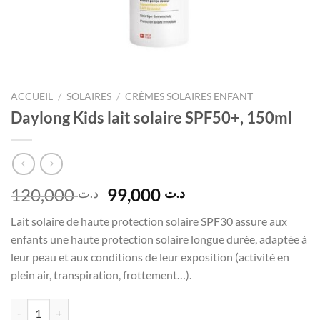
ACCUEIL
/
SOLAIRES
/
CRÈMES SOLAIRES ENFANT
Daylong Kids lait solaire SPF50+, 150ml
Le
Le
120,000
99,000
د.ت
د.ت
prix
prix
Lait solaire de haute protection solaire SPF30 assure aux
initial
actuel
enfants une haute protection solaire longue durée, adaptée à
était :
est :
leur peau et aux conditions de leur exposition (activité en
د.ت 99,000.
د.ت 120,000.
plein air, transpiration, frottement…).
quantité de Daylong Kids lait solaire SPF50+, 150ml