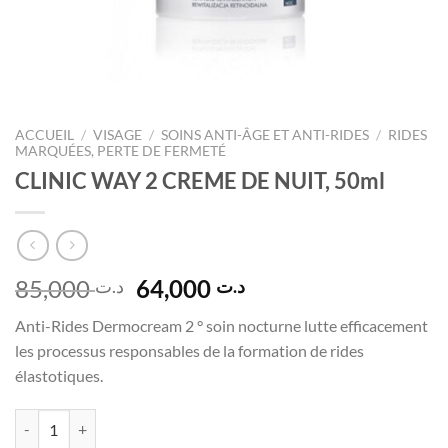
ACCUEIL
/
VISAGE
/
SOINS ANTI-ÂGE ET ANTI-RIDES
/
RIDES
MARQUÉES, PERTE DE FERMETÉ
CLINIC WAY 2 CREME DE NUIT, 50ml
Le
Le
85,000
64,000
د.ت
د.ت
prix
prix
Anti-Rides Dermocream 2 ° soin nocturne lutte efficacement
initial
actuel
les processus responsables de la formation de rides
était :
est :
élastotiques
.
د.ت 64,000.
د.ت 85,000.
quantité de CLINIC WAY 2 CREME DE NUIT, 50ml