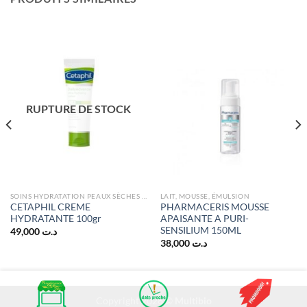
RUPTURE DE STOCK
SOINS HYDRATATION PEAUX SÈCHES ET ATOPIQUES
LAIT, MOUSSE, ÉMULSION
CETAPHIL CREME
PHARMACERIS MOUSSE
HYDRATANTE 100gr
APAISANTE A PURI-
SENSILIUM 150ML
49,000
د.ت
38,000
د.ت
Copyright 2026 ©
Multibio