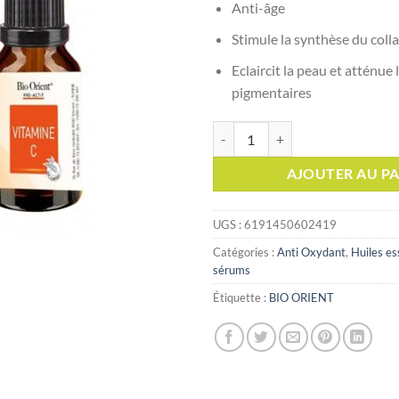
était :
Anti-âge
Stimule la synthèse du coll
Eclaircit la peau et atténue 
pigmentaires
quantité de Bio Orient Pro Actif
AJOUTER AU PA
UGS :
6191450602419
Catégories :
Anti Oxydant
,
Huiles es
sérums
Étiquette :
BIO ORIENT