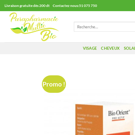
Passer
Livraison gratuite dès 200 dt Contactez nous:51 075 750
au
contenu
Recherche
pour :
VISAGE
CHEVEUX
SOLA
Promo !