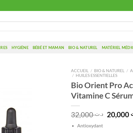
IRES
HYGIÈNE
BÉBÉ ET MAMAN
BIO & NATUREL
MATÉRIEL MÉDI
ACCUEIL
/
BIO & NATUREL
/
A
/
HUILES ESSENTIELLES
Bio Orient Pro Ac
Vitamine C Sérum
Le
32,000
20,000
د.ت
prix
Antioxydant
initial