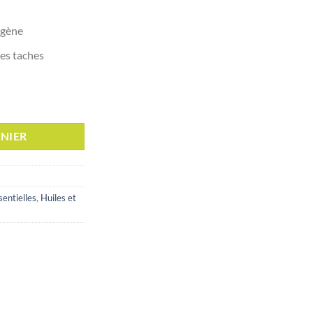
est :
د.ت 20,000.
د.ت 32,000.
agène
les taches
 Vitamine C Sérum, 10ml
NIER
sentielles
,
Huiles et