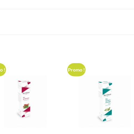
o !
Promo !