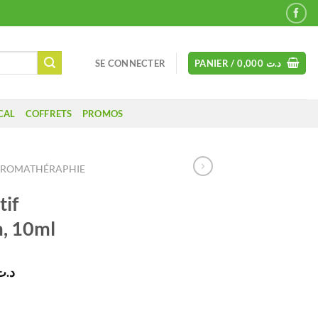
SE CONNECTER
PANIER /
0,000
د.ت
CAL
COFFRETS
PROMOS
ROMATHÉRAPHIE
tif
, 10ml
Le
د.ت
prix
actuel