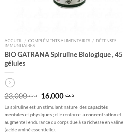
ACCUEIL
/
COMPLÉMENTS ALIMENTAIRES
/
DÉFENSES
IMMUNITAIRES
BIO GATRANA Spiruline Biologique , 45
gélules
Le
Le
23,000
16,000
د.ت
د.ت
prix
prix
La spiruline est un stimulant naturel des
capacités
initial
actuel
mentales
et
physiques
; elle renforce la
concentration
et
était :
est :
augmente l’endurance du corps due à sa richesse en valine
د.ت 16,000.
د.ت 23,000.
(acide aminé essentielle).