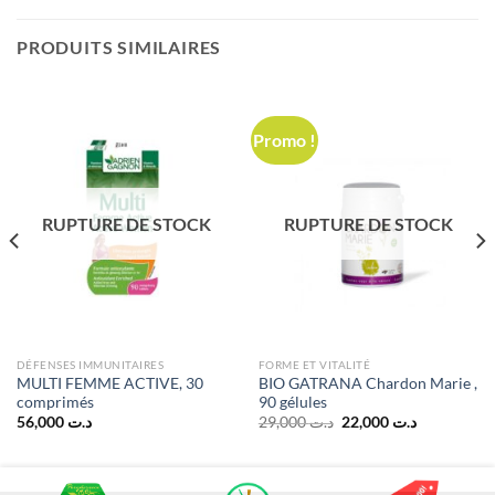
PRODUITS SIMILAIRES
Promo !
RUPTURE DE STOCK
RUPTURE DE STOCK
DÉFENSES IMMUNITAIRES
FORME ET VITALITÉ
MULTI FEMME ACTIVE, 30
BIO GATRANA Chardon Marie ,
comprimés
90 gélules
Le
Le
56,000
د.ت
29,000
د.ت
22,000
د.ت
prix
prix
initial
actuel
était :
est :
د.ت 22,000.
د.ت 29,000.
د.ت 50,000.