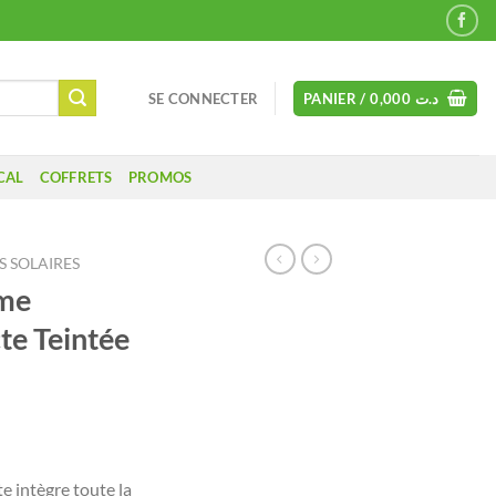
SE CONNECTER
PANIER /
0,000
د.ت
CAL
COFFRETS
PROMOS
 SOLAIRES
me
e Teintée
 intègre toute la