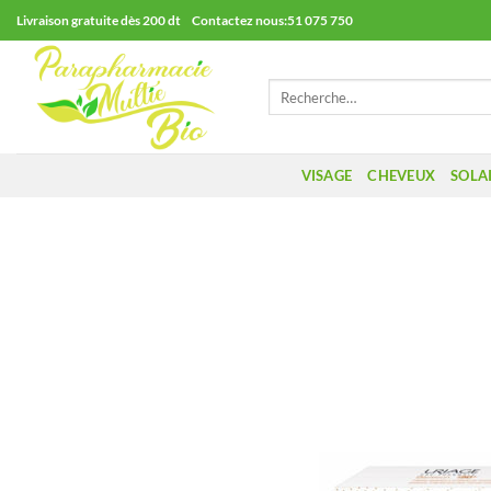
Passer
Livraison gratuite dès 200 dt Contactez nous:51 075 750
au
contenu
Recherche
pour :
VISAGE
CHEVEUX
SOLA