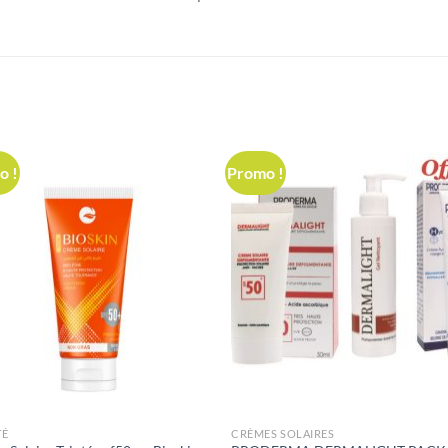
o !
Promo !
TÉ
CRÈMES SOLAIRES