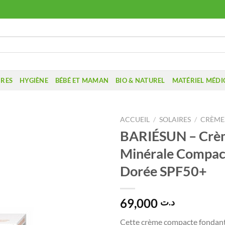
IRES
HYGIÈNE
BÉBÉ ET MAMAN
BIO & NATUREL
MATÉRIEL MÉDI
ACCUEIL
/
SOLAIRES
/
CRÈMES
BARIÉSUN – Crè
Minérale Compact
Dorée SPF50+
69,000
د.ت
Cette crème compacte fondante