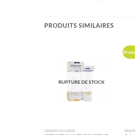
PRODUITS SIMILAIRES
Prom
 DE STOCK
RUPTURE DE STOCK
CRÈMES SOLAIRES
BEAU