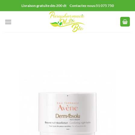
Passer
Livraison gratuite dès 200 dt Contactez nous:51 075 750
au
contenu