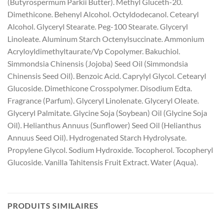
(Butyrospermum Parkii Butter). Methyl Gluceth-20.
Dimethicone. Behenyl Alcohol. Octyldodecanol. Cetearyl
Alcohol. Glyceryl Stearate. Peg-100 Stearate. Glyceryl
Linoleate. Aluminum Starch Octenylsuccinate. Ammonium
Acryloyldimethyltaurate/Vp Copolymer. Bakuchiol.
Simmondsia Chinensis (Jojoba) Seed Oil (Simmondsia
Chinensis Seed Oil). Benzoic Acid. Caprylyl Glycol. Cetearyl
Glucoside. Dimethicone Crosspolymer. Disodium Edta.
Fragrance (Parfum). Glyceryl Linolenate. Glyceryl Oleate.
Glyceryl Palmitate. Glycine Soja (Soybean) Oil (Glycine Soja
Oil). Helianthus Annuus (Sunflower) Seed Oil (Helianthus
Annuus Seed Oil). Hydrogenated Starch Hydrolysate.
Propylene Glycol. Sodium Hydroxide. Tocopherol. Tocopheryl
Glucoside. Vanilla Tahitensis Fruit Extract. Water (Aqua).
PRODUITS SIMILAIRES