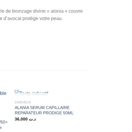
ile de bronzage divine « alonia » couvre
le d’avocat protège votre peau.
RUPTURE DE STOCK
CHEVEUX
ALANIA SERUM CAPILLAIRE
REPARATEUR PRODIGE 50ML
36,000
د.ت
pf50+
e