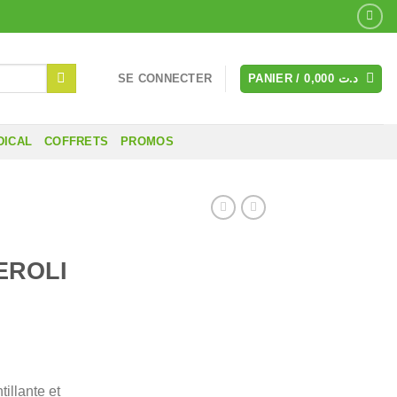
SE CONNECTER
PANIER /
0,000
د.ت
DICAL
COFFRETS
PROMOS
EROLI
illante et