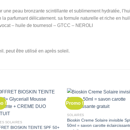
r une peau bronzante scintillante et sublimement hydratée, l’hu
en la parfumant délicatement. sa formule naturelle et riche en hui
’avocat – huile de tournesol – GTCC – NEROLI
. peut être utilisé en après soleil.
o !
Promo !
SOLAIRES
Bioskin Creme Solaire invisible S
ES SOLAIRES
50ml = savon carotte éclaircissant
RET BIOSKIN TEINTE SPF 50+