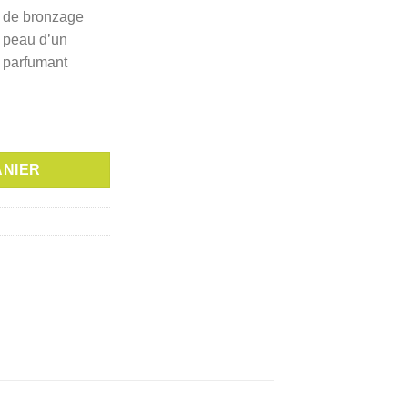
e de bronzage
e peau d’un
a parfumant
RONZANTE NEROLI 150ML
ANIER