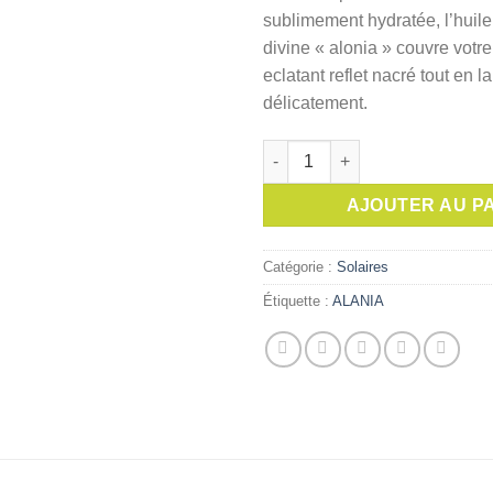
sublimement hydratée, l’huil
divine « alonia » couvre votr
eclatant reflet nacré tout en l
délicatement.
quantité de ALANIA HUILE B
AJOUTER AU P
Catégorie :
Solaires
Étiquette :
ALANIA