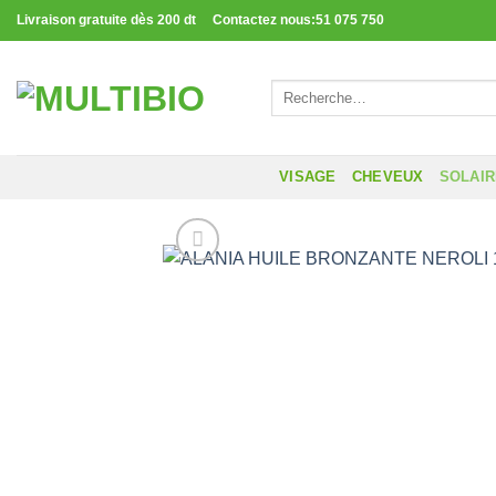
Passer
Livraison gratuite dès 200 dt Contactez nous:51 075 750
au
contenu
Recherche
pour :
VISAGE
CHEVEUX
SOLAI