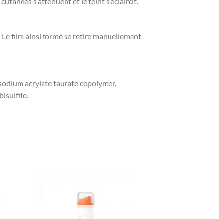
anées s’atténuent et le teint s’éclaircit.
Le film ainsi formé se retire manuellement
, sodium acrylate taurate copolymer,
isulfite.