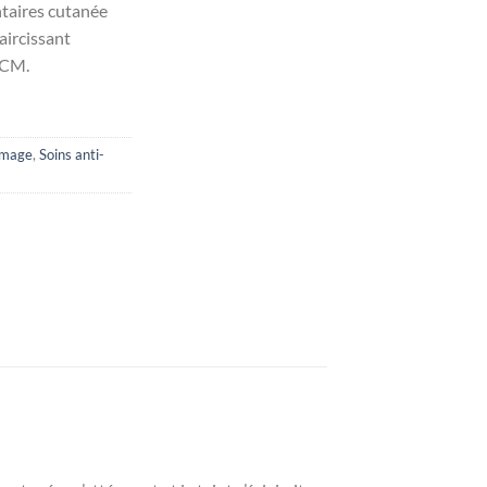
taires cutanée
aircissant
ACM.
mmage
,
Soins anti-