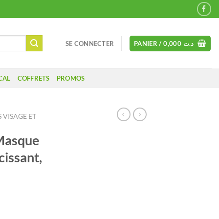
SE CONNECTER
PANIER /
0,000
د.ت
CAL
COFFRETS
PROMOS
 VISAGE ET
Masque
cissant,