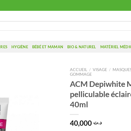
IRES
HYGIÈNE
BÉBÉ ET MAMAN
BIO & NATUREL
MATÉRIEL MÉDI
ACCUEIL
/
VISAGE
/
MASQUES
GOMMAGE
ACM Depiwhite 
pelliculable éclair
40ml
40,000
د.ت