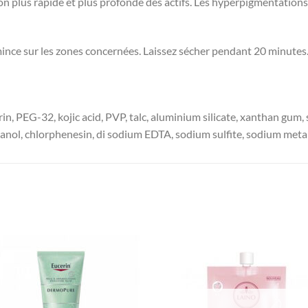
lus rapide et plus profonde des actifs. Les hyperpigmentations cut
ce sur les zones concernées. Laissez sécher pendant 20 minutes. 
rin, PEG-32, kojic acid, PVP, talc, aluminium silicate, xanthan gum
nol, chlorphenesin, di sodium EDTA, sodium sulfite, sodium metab