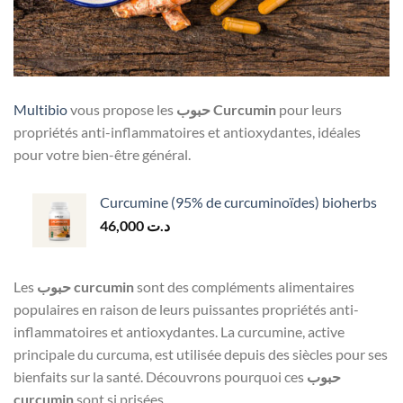
Multibio
vous propose les
حبوب Curcumin
pour leurs
propriétés anti-inflammatoires et antioxydantes, idéales
pour votre bien-être général.
Curcumine (95% de curcuminoïdes) bioherbs
46,000
د.ت
Les
حبوب curcumin
sont des compléments alimentaires
populaires en raison de leurs puissantes propriétés anti-
inflammatoires et antioxydantes. La curcumine, active
principale du curcuma, est utilisée depuis des siècles pour ses
bienfaits sur la santé. Découvrons pourquoi ces
حبوب
curcumin
sont si prisées.