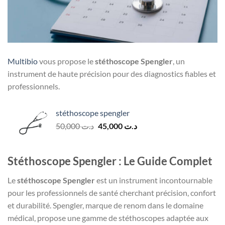
Multibio
vous propose le
stéthoscope Spengler
, un
instrument de haute précision pour des diagnostics fiables et
professionnels.
stéthoscope spengler
Le
Le
50,000
د.ت
45,000
د.ت
prix
prix
initial
actuel
était :
est :
Stéthoscope Spengler : Le Guide Complet
د.ت 45,000.
د.ت 50,000.
Le
stéthoscope Spengler
est un instrument incontournable
pour les professionnels de santé cherchant précision, confort
et durabilité. Spengler, marque de renom dans le domaine
médical, propose une gamme de stéthoscopes adaptée aux