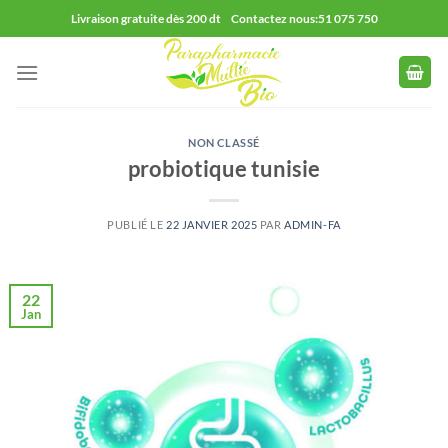
Passer
Livraison gratuite dès 200 dt Contactez nous:51 075 750
au
contenu
NON CLASSÉ
probiotique tunisie
PUBLIÉ LE
22 JANVIER 2025
PAR
ADMIN-FA
22
Jan