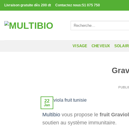
Passer
Livraison gratuite dès 200 dt Contactez nous:51 075 750
au
contenu
Recherche
pour :
VISAGE
CHEVEUX
SOLAI
Grav
PUBLI
22
Jan
Multibio
vous propose le
fruit Gravio
soutien au système immunitaire.