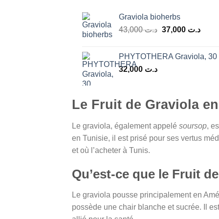
Graviola bioherbs
Le
Le
43,000
د.ت
37,000
د.ت
prix
prix
initial
actue
PHYTOTHERA Graviola, 30 
était :
est :
32,000
د.ت
د.ت 43,000.
Le Fruit de Graviola en
Le graviola, également appelé
soursop
, e
en Tunisie, il est prisé pour ses vertus méd
et où l’acheter à Tunis.
Qu’est-ce que le Fruit de
Le graviola pousse principalement en Améri
possède une chair blanche et sucrée. Il est