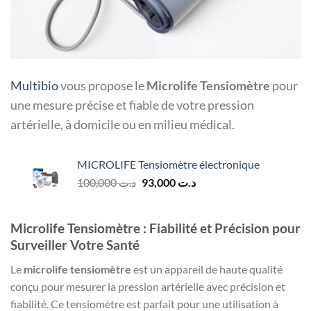
Multibio
vous propose le
Microlife Tensiomètre
pour
une mesure précise et fiable de votre pression
artérielle, à domicile ou en milieu médical.
MICROLIFE Tensiomètre électronique
Le
Le
100,000
د.ت
93,000
د.ت
prix
prix
initial
actuel
était :
est :
Microlife Tensiomètre : Fiabilité et Précision pour
د.ت 93,000.
د.ت 100,000.
Surveiller Votre Santé
Le
microlife tensiomètre
est un appareil de haute qualité
conçu pour mesurer la pression artérielle avec précision et
fiabilité. Ce tensiomètre est parfait pour une utilisation à