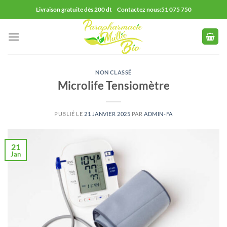
Passer
Livraison gratuite dès 200 dt Contactez nous:51 075 750
au
contenu
NON CLASSÉ
Microlife Tensiomètre
PUBLIÉ LE
21 JANVIER 2025
PAR
ADMIN-FA
21
Jan