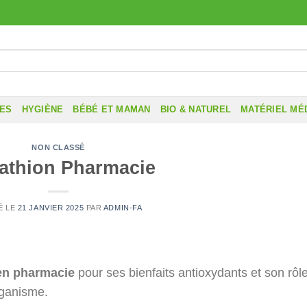
RES
HYGIÈNE
BÉBÉ ET MAMAN
BIO & NATUREL
MATÉRIEL MÉ
NON CLASSÉ
tathion Pharmacie
É LE
21 JANVIER 2025
PAR
ADMIN-FA
en pharmacie
pour ses bienfaits antioxydants et son rôl
organisme.