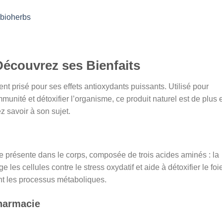
bioherbs
l
Découvrez ses Bienfaits
د.ت 51,000.
t prisé pour ses effets antioxydants puissants. Utilisé pour
mmunité et détoxifier l’organisme, ce produit naturel est de plus 
z savoir à son sujet.
 présente dans le corps, composée de trois acides aminés : la
ge les cellules contre le stress oxydatif et aide à détoxifier le foi
nt les processus métaboliques.
harmacie