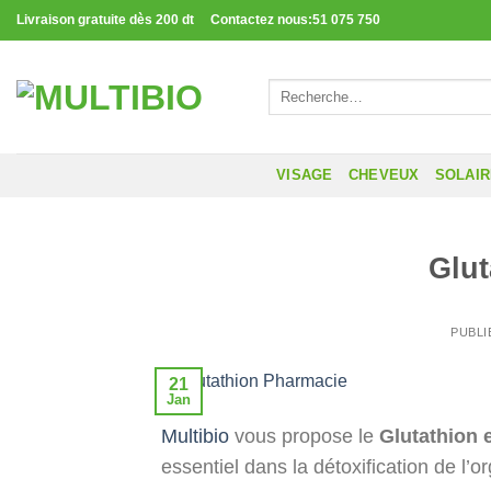
Passer
Livraison gratuite dès 200 dt Contactez nous:51 075 750
au
contenu
Recherche
pour :
VISAGE
CHEVEUX
SOLAI
Glu
PUBLI
21
Jan
Multibio
vous propose le
Glutathion 
essentiel dans la détoxification de l’