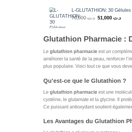
L-GLUTATHION: 30 Gélules 
Le
Le
70,000
د.ت
51,000
د.ت
prix
prix
initial
actue
était :
est :
Glutathion Pharmacie : 
د.ت 70,000.
Le
glutathion pharmacie
est un complémen
améliorer la santé de la peau, renforcer l’i
plus populaire. Voici tout ce que vous deve
Qu’est-ce que le Glutathion ?
Le
glutathion pharmacie
est une molécule
cystéine, le glutamate et la glycine. Il protè
Ce puissant antioxydant soutient égaleme
Les Avantages du Glutathion P