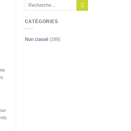
CATÉGORIES
Non classé
(189)
rme
es
our
ents