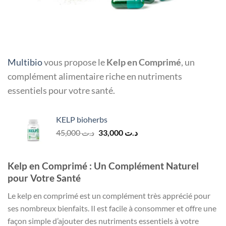
Multibio
vous propose le
Kelp en Comprimé
, un
complément alimentaire riche en nutriments
essentiels pour votre santé.
KELP bioherbs
Le
Le
45,000
د.ت
33,000
د.ت
prix
prix
initial
actuel
était :
est :
Kelp en Comprimé : Un Complément Naturel
د.ت 33,000.
د.ت 45,000.
pour Votre Santé
Le kelp en comprimé est un complément très apprécié pour
ses nombreux bienfaits. Il est facile à consommer et offre une
façon simple d’ajouter des nutriments essentiels à votre