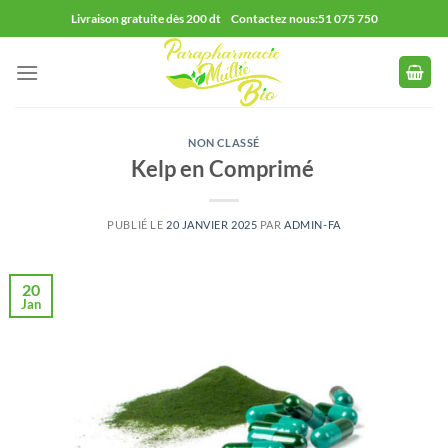
Passer
Livraison gratuite dès 200 dt Contactez nous:51 075 750
au
contenu
NON CLASSÉ
Kelp en Comprimé
PUBLIÉ LE
20 JANVIER 2025
PAR
ADMIN-FA
20
Jan