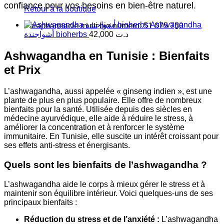
confiance pour vos besoins en bien-être naturel.
Retour à la boutique
Ashwagandha
Parapharmacie multi bio numero: 51 075 750
أشواجندة bioherbs
42,000
د.ت
Ashwagandha en Tunisie : Bienfaits
et Prix
L’ashwagandha, aussi appelée « ginseng indien », est une
plante de plus en plus populaire. Elle offre de nombreux
bienfaits pour la santé. Utilisée depuis des siècles en
médecine ayurvédique, elle aide à réduire le stress, à
améliorer la concentration et à renforcer le système
immunitaire. En Tunisie, elle suscite un intérêt croissant pour
ses effets anti-stress et énergisants.
Quels sont les bienfaits de l’ashwagandha ?
L’ashwagandha aide le corps à mieux gérer le stress et à
maintenir son équilibre intérieur. Voici quelques-uns de ses
principaux bienfaits :
Réduction du stress et de l’anxiété :
L’ashwagandha