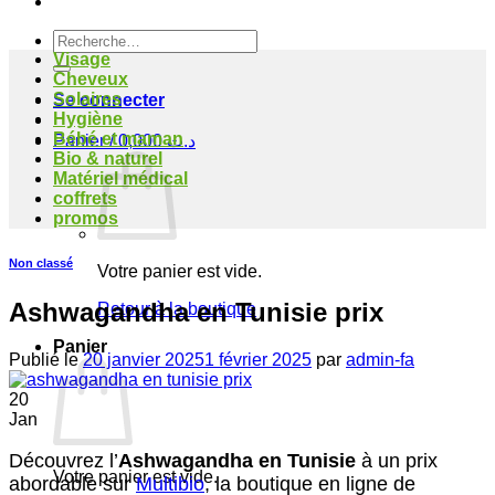
Recherche
pour :
Visage
Cheveux
Solaires
Se connecter
Hygiène
Bébé et maman
Panier /
0,000
د.ت
Bio & naturel
Matériel médical
coffrets
promos
Non classé
Votre panier est vide.
Ashwagandha en Tunisie prix
Retour à la boutique
Panier
Publié le
20 janvier 2025
1 février 2025
par
admin-fa
20
Jan
Découvrez l’
Ashwagandha en Tunisie
à un prix
Votre panier est vide.
abordable sur
Multibio
, la boutique en ligne de