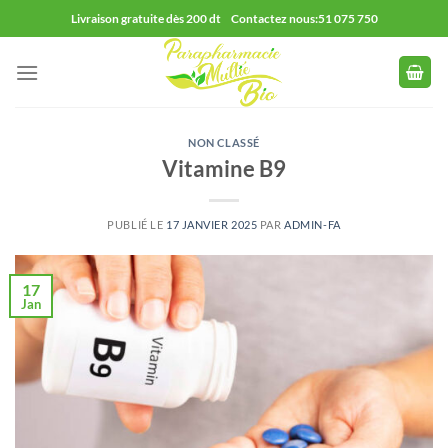
Passer
Livraison gratuite dès 200 dt Contactez nous:51 075 750
au
contenu
NON CLASSÉ
Vitamine B9
PUBLIÉ LE
17 JANVIER 2025
PAR
ADMIN-FA
17
Jan