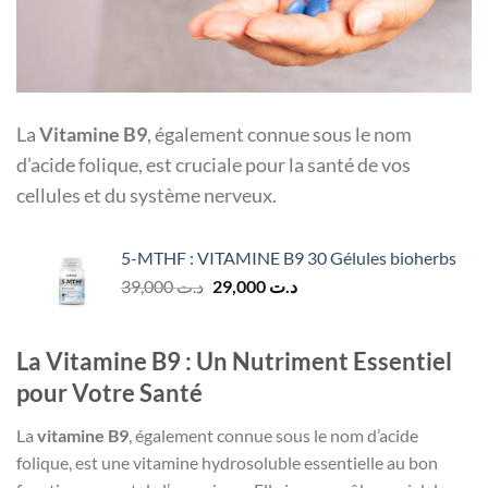
La
Vitamine B9
, également connue sous le nom
d’acide folique, est cruciale pour la santé de vos
cellules et du système nerveux.
5-MTHF : VITAMINE B9 30 Gélules bioherbs
Le
Le
39,000
د.ت
29,000
د.ت
prix
prix
initial
actuel
était :
est :
La Vitamine B9 : Un Nutriment Essentiel
د.ت 29,000.
د.ت 39,000.
pour Votre Santé
La
vitamine B9
, également connue sous le nom d’acide
folique, est une vitamine hydrosoluble essentielle au bon