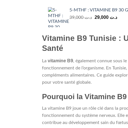
5-MTHF : VITAMINE B9 30 Gé
Le
Le
29,000
د.ت
39,000
د.ت
prix
prix
initial
actue
était :
est :
Vitamine B9 Tunisie : 
د.ت 39,000.
Santé
vitamine B9
La
, également connue sous le
fonctionnement de l’organisme. En Tunisie,
compléments alimentaires. Ce guide explore
pour votre santé globale.
Pourquoi la Vitamine B9 
La vitamine B9 joue un rôle clé dans la pro
fonctionnement du système nerveux. Elle es
contribue au développement sain du fœtus 