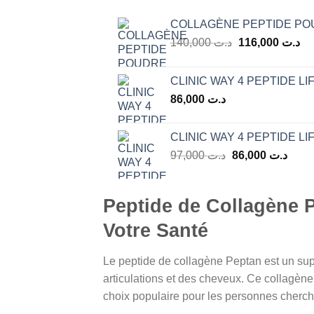
COLLAGÈNE PEPTIDE POU
Le
Le
140,000
د.ت
116,000
د.ت
prix
pri
initial
ac
CLINIC WAY 4 PEPTIDE LI
était :
est
86,000
د.ت
د.ت 140,000.
CLINIC WAY 4 PEPTIDE LI
Le
Le
97,000
د.ت
86,000
د.ت
prix
prix
initial
actue
était :
est :
Peptide de Collagène P
د.ت 97,000.
Votre Santé
Le peptide de collagène Peptan est un sup
articulations et des cheveux. Ce collagène
choix populaire pour les personnes chercha