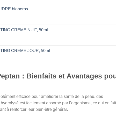
DRE bioherbs
x
tuel
FTING CREME NUIT, 50ml
 :
د.ت 116,000.
FTING CREME JOUR, 50ml
l
eptan : Bienfaits et Avantages po
د.ت 86,000.
plément efficace pour améliorer la santé de la peau, des
 hydrolysé est facilement absorbé par l’organisme, ce qui en fai
nt à renforcer leur bien-être général.