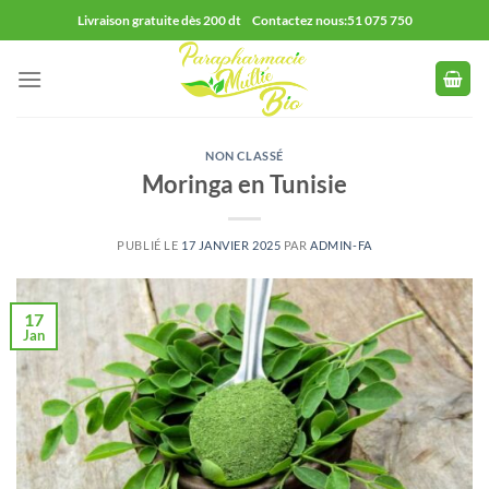
Passer
Livraison gratuite dès 200 dt Contactez nous:51 075 750
au
contenu
NON CLASSÉ
Moringa en Tunisie
PUBLIÉ LE
17 JANVIER 2025
PAR
ADMIN-FA
17
Jan