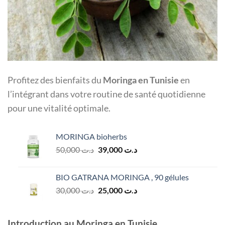
Profitez des bienfaits du
Moringa en Tunisie
en
l’intégrant dans votre routine de santé quotidienne
pour une vitalité optimale.
MORINGA bioherbs
Le
Le
50,000
د.ت
39,000
د.ت
prix
prix
initial
actuel
BIO GATRANA MORINGA , 90 gélules
était :
est :
Le
Le
30,000
د.ت
25,000
د.ت
د.ت 39,000.
د.ت 50,000.
prix
prix
initial
actuel
était :
est :
Introduction au Moringa en Tunisie