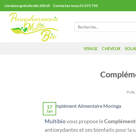
Passer
Livraison gratuite dès 200 dt Contactez nous:51 075 750
au
contenu
Recherche
pour :
VISAGE
CHEVEUX
SOLA
Compléme
PUBL
17
Jan
Multibio
vous propose le
Complément 
antioxydantes et ses bienfaits pour la s