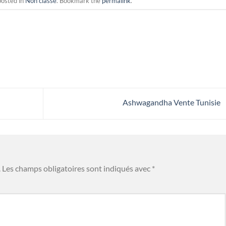
posted in
Non classé
. Bookmark the
permalink
.
Ashwagandha Vente Tunisie
.
Les champs obligatoires sont indiqués avec
*