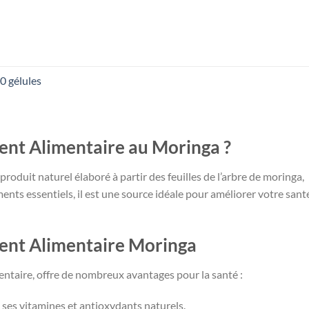
 gélules
د.ت 39,000.
nt Alimentaire au Moringa ?
د.ت 25,000.
produit naturel élaboré à partir des feuilles de l’arbre de moringa,
ents essentiels, il est une source idéale pour améliorer votre sant
ent Alimentaire Moringa
ntaire, offre de nombreux avantages pour la santé :
 ses vitamines et antioxydants naturels.