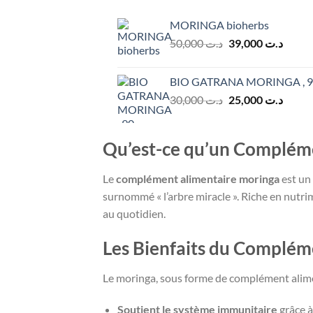
MORINGA bioherbs
Le
Le
50,000
د.ت
39,000
د.ت
prix
prix
initial
actuel
BIO GATRANA MORINGA , 90
était :
est :
Le
Le
30,000
د.ت
25,000
د.ت
د.ت 50,000.
prix
prix
initial
actuel
était :
est :
Qu’est-ce qu’un Compléme
د.ت 30,000.
Le
complément alimentaire moringa
est un 
surnommé « l’arbre miracle ». Riche en nutrim
au quotidien.
Les Bienfaits du Complém
Le moringa, sous forme de complément alime
Soutient le système immunitaire
grâce à