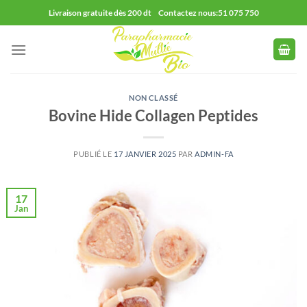
Passer
Livraison gratuite dès 200 dt Contactez nous:51 075 750
au
contenu
NON CLASSÉ
Bovine Hide Collagen Peptides
PUBLIÉ LE
17 JANVIER 2025
PAR
ADMIN-FA
17
Jan