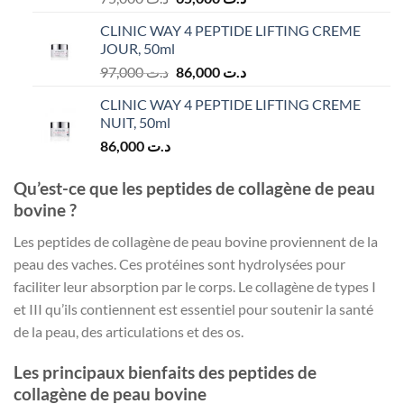
prix
prix
CLINIC WAY 4 PEPTIDE LIFTING CREME
initial
actuel
JOUR, 50ml
était :
est :
Le
Le
97,000
د.ت
86,000
د.ت
د.ت 65,000.
د.ت 75,000.
prix
prix
CLINIC WAY 4 PEPTIDE LIFTING CREME
initial
actuel
NUIT, 50ml
était :
est :
86,000
د.ت
د.ت 86,000.
د.ت 97,000.
Qu’est-ce que les peptides de collagène de peau
bovine ?
Les peptides de collagène de peau bovine proviennent de la
peau des vaches. Ces protéines sont hydrolysées pour
faciliter leur absorption par le corps. Le collagène de types I
et III qu’ils contiennent est essentiel pour soutenir la santé
de la peau, des articulations et des os.
Les principaux bienfaits des peptides de
collagène de peau bovine