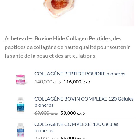
Achetez des
Bovine Hide Collagen Peptides
, des
peptides de collagène de haute qualité pour soutenir
la santé de la peau et des articulations.
COLLAGÈNE PEPTIDE POUDRE bioherbs
Le
Le
140,000
د.ت
116,000
د.ت
prix
prix
initial
actuel
COLLAGÈNE BOVIN COMPLEXE 120 Gélules
était :
est :
bioherbs
د.ت 116,000.
د.ت 140,000.
Le
Le
69,000
د.ت
59,000
د.ت
prix
prix
COLLAGÈNE COMPLEXE :120 Gélules
initial
actuel
bioherbs
était :
est :
Le
Le
75,000
د.ت
65,000
د.ت
د.ت 59,000.
د.ت 69,000.