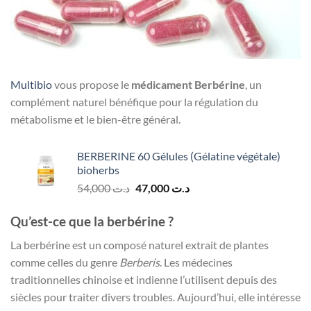
Multibio
vous propose le
médicament Berbérine
, un
complément naturel bénéfique pour la régulation du
métabolisme et le bien-être général.
BERBERINE 60 Gélules (Gélatine végétale)
bioherbs
Le
Le
54,000
د.ت
47,000
د.ت
prix
prix
initial
actuel
Qu’est-ce que la berbérine ?
était :
est :
La berbérine est un composé naturel extrait de plantes
د.ت 47,000.
د.ت 54,000.
comme celles du genre
Berberis
. Les médecines
traditionnelles chinoise et indienne l’utilisent depuis des
siècles pour traiter divers troubles. Aujourd’hui, elle intéresse