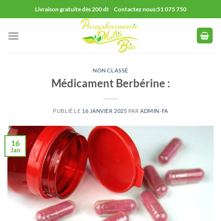
Passer
Livraison gratuite dès 200 dt Contactez nous:51 075 750
au
contenu
NON CLASSÉ
Médicament Berbérine :
PUBLIÉ LE
16 JANVIER 2025
PAR
ADMIN-FA
16
Jan