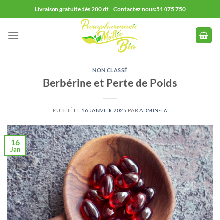
Passer
Livraison gratuite dès 200 dt Contactez nous:51 075 750
au
contenu
NON CLASSÉ
Berbérine et Perte de Poids
PUBLIÉ LE
16 JANVIER 2025
PAR
ADMIN-FA
16
Jan