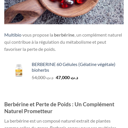
Multibio
vous propose la
berbérine
, un complément naturel
qui contribue à la régulation du métabolisme et peut
favoriser la perte de poids.
BERBERINE 60 Gélules (Gélatine végétale)
bioherbs
Le
Le
54,000
د.ت
47,000
د.ت
prix
prix
initial
actuel
était :
est :
د.ت 47,000.
د.ت 54,000.
Berbérine et Perte de Poids : Un Complément
Naturel Prometteur
La berbérine est un composé naturel extrait de plantes
comme celles du genre
Berberis
, connu pour ses multiples