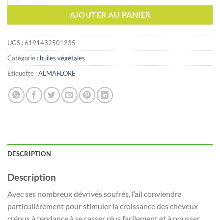
AJOUTER AU PANIER
UGS :
6191432501235
Catégorie :
huiles végétales
Étiquette :
ALMAFLORE
DESCRIPTION
Description
Avec ses nombreux dévrivés soufrés, l’ail conviendra
particulièrement pour stimuler la croissance des cheveux
crépus,à tendance à se casser plus facilement et à pousser