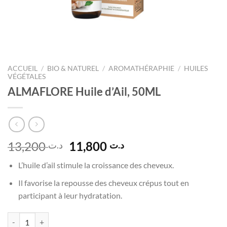
ACCUEIL
/
BIO & NATUREL
/
AROMATHÉRAPHIE
/
HUILES
VÉGÉTALES
ALMAFLORE Huile d’Ail, 50ML
Le
Le
13,200
11,800
د.ت
د.ت
prix
prix
L’huile d’ail stimule la croissance des cheveux.
initial
actuel
était :
est :
Il favorise la repousse des cheveux crépus tout en
د.ت 11,800.
د.ت 13,200.
participant à leur hydratation.
quantité de ALMAFLORE Huile d'Ail, 50ML