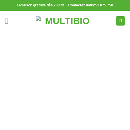
Passer
Livraison gratuite dès 200 dt Contactez nous:51 075 750
au
contenu